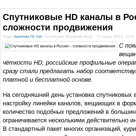
ГОЛОВНА
НОВИНИ
БЛОГИ
ДОСЬЄ
АНАЛІТИКА
ІНТЕРВ'Ю
СПОР
Спутниковые HD каналы в Ро
сложности продвижения
Розділ:
Аналітика ТБ. Світ
Опублікував: Володимир Мула
21 грудня 2010 р., 22:14
С поя
вещан
чёткости HD, российские профильные опер
сразу стали предлагать набор соответств
платной и бесплатной основе.
На сегодняшний день установка спутниковых 
настройку линейки каналов, вещающих в фор
количество подобных предложений в большин
ограничивается несколькими действительно и
В стандартный пакет многих организаций, ку