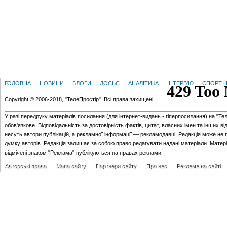
ГОЛОВНА
НОВИНИ
БЛОГИ
ДОСЬЄ
АНАЛІТИКА
ІНТЕРВ'Ю
СПОРТ Н
Copyright © 2006-2018, "ТелеПростір". Всі права захищені.
У разі передруку матеріалів посилання (для iнтернет-видань - гiперпосилання) на "Те
обов'язкове. Відповідальність за достовірність фактів, цитат, власних імен та інших в
несуть автори публікацій, а рекламної інформації — рекламодавці. Редакція може не 
думку авторів. Редакція залишає за собою право редагувати надані матеріали. Матер
відмічені знаком "Реклама" публікуються на правах реклами.
Авторські права
Мапа сайту
Партнери сайту
Про нас
Реклама на сайті