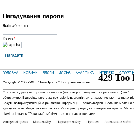
ГОЛОВНА
НОВИНИ
БЛОГИ
ДОСЬЄ
АНАЛІТИКА
ІНТЕРВ'Ю
СПОР
Нагадування пароля
Логін або e-mail
*
Капча
*
Нагадати
ГОЛОВНА
НОВИНИ
БЛОГИ
ДОСЬЄ
АНАЛІТИКА
ІНТЕРВ'Ю
СПОРТ Н
Copyright © 2006-2018, "ТелеПростір". Всі права захищені.
У разі передруку матеріалів посилання (для iнтернет-видань - гiперпосилання) на "Те
обов'язкове. Відповідальність за достовірність фактів, цитат, власних імен та інших в
несуть автори публікацій, а рекламної інформації — рекламодавці. Редакція може не 
думку авторів. Редакція залишає за собою право редагувати надані матеріали. Матер
відмічені знаком "Реклама" публікуються на правах реклами.
Авторські права
Мапа сайту
Партнери сайту
Про нас
Реклама на сайті