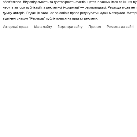
обов'язкове. Відповідальність за достовірність фактів, цитат, власних імен та інших в
несуть автори публікацій, а рекламної інформації — рекламодавці. Редакція може не 
думку авторів. Редакція залишає за собою право редагувати надані матеріали. Матер
відмічені знаком "Реклама" публікуються на правах реклами.
Авторські права
Мапа сайту
Партнери сайту
Про нас
Реклама на сайті