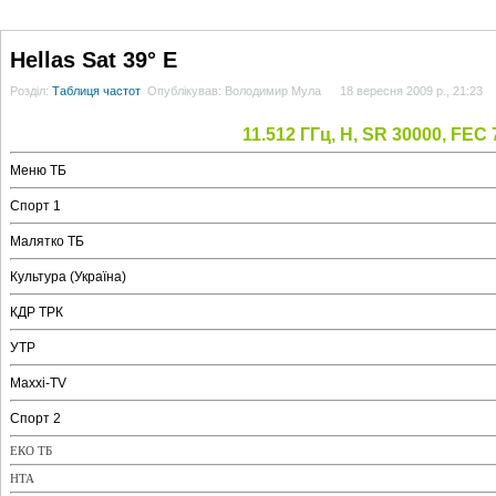
ГОЛОВНА
НОВИНИ
БЛОГИ
ДОСЬЄ
АНАЛІТИКА
ІНТЕРВ'Ю
СПОР
Hellas Sat 39° E
Розділ:
Таблиця частот
Опублікував: Володимир Мула
18 вересня 2009 р., 21:23
11.512 ГГц, H, SR 30000, FEC 
Меню ТБ
Спорт 1
Малятко ТБ
Культура (Україна)
КДР ТРК
УТР
Maxxi-TV
Спорт 2
ЕКО ТБ
НТА