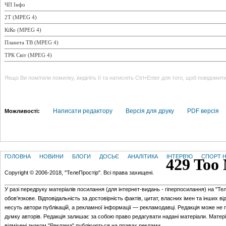
ЧП Інфо
2T (MPEG 4)
КіКо (MPEG 4)
Планета ТВ (MPEG 4)
ТРК Світ (MPEG 4)
Якщо Ви помітили помилку, виділіть її та натисніть Ctrl+Enter для того, щоб повідомит
Написати редактору
Версія для друку
PDF версія
Можливості:
ГОЛОВНА
НОВИНИ
БЛОГИ
ДОСЬЄ
АНАЛІТИКА
ІНТЕРВ'Ю
СПОРТ Н
Copyright © 2006-2018, "ТелеПростір". Всі права захищені.
У разі передруку матеріалів посилання (для iнтернет-видань - гiперпосилання) на "Те
обов'язкове. Відповідальність за достовірність фактів, цитат, власних імен та інших в
несуть автори публікацій, а рекламної інформації — рекламодавці. Редакція може не 
думку авторів. Редакція залишає за собою право редагувати надані матеріали. Матер
відмічені знаком "Реклама" публікуються на правах реклами.