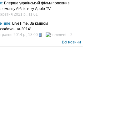
но:
Вперше український фільм поповнив
гломовну бібліотеку Apple TV
 жовтня 2021 р., 11:01
veTime:
LiveTime. За кадром
вробачення-2014"
 травня 2014 р., 18:00
2
Всі новини