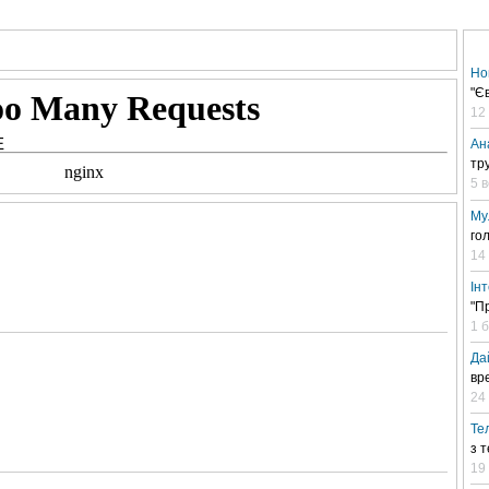
АНАЛІТИКА
ІНТЕРВ'Ю
СПОРТ НА ТБ
КІНО
МУЛЬТИМЕДІА
СУПУТНИКО
Но
"Є
12
Е
Ан
тр
5 
Му
го
14
Ін
"П
1 
Да
вр
24 
Те
з 
19