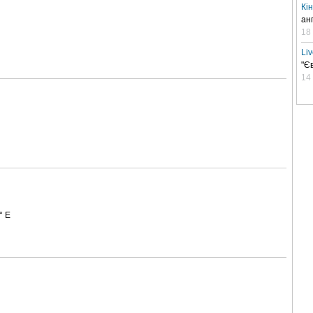
Кі
ан
18
Li
"Є
14
° E