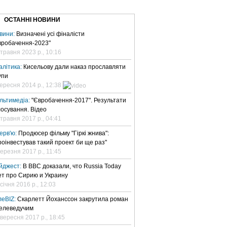
ВЕ ТБ
ТЕЛЕBIZ
ТЕЛЕLIVE
КОНТАКТИ
ОСТАННІ НОВИНИ
вини:
Визначені усі фіналісти
вробачення-2023"
 травня 2023 р., 10:16
алітика:
Кисельову дали наказ прославляти
упи
вересня 2014 р., 12:38
льтимедіа:
"Євробачення-2017". Результати
лосування. Відео
 травня 2017 р., 04:41
терв'ю:
Продюсер фільму "Гіркі жнива":
роінвестував такий проект би ще раз"
березня 2017 р., 11:45
йджест:
В BBC доказали, что Russia Today
ет про Сирию и Украину
січня 2016 р., 12:03
леBIZ:
Скарлетт Йоханссон закрутила роман
телеведучим
 вересня 2017 р., 18:45