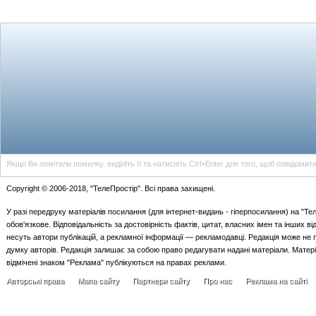
ГОЛОВНА
НОВИНИ
БЛОГИ
ДОСЬЄ
АНАЛІТИКА
ІНТЕРВ'Ю
СПОР
Партнери сайту
-
Блог розробника сайту TeleProstir.com
- Lenta.Ukrhome.Net
- Портал журналістів України
Якщо Ви помітили помилку, виділіть її та натисніть Ctrl+Enter для того, щоб повідомит
Copyright © 2006-2018, "ТелеПростір". Всі права захищені.
У разі передруку матеріалів посилання (для iнтернет-видань - гiперпосилання) на "Те
обов'язкове. Відповідальність за достовірність фактів, цитат, власних імен та інших в
несуть автори публікацій, а рекламної інформації — рекламодавці. Редакція може не 
думку авторів. Редакція залишає за собою право редагувати надані матеріали. Матер
відмічені знаком "Реклама" публікуються на правах реклами.
Авторські права
Мапа сайту
Партнери сайту
Про нас
Реклама на сайті