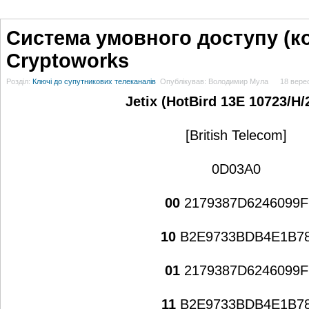
ГОЛОВНА
НОВИНИ
БЛОГИ
ДОСЬЄ
АНАЛІТИКА
ІНТЕРВ'Ю
СПОР
Система умовного доступу (к
Cryptoworks
Розділ:
Ключі до супутникових телеканалів
Опублікував: Володимир Мула
18 верес
Jetix (HotBird 13E 10723/H/
[British Telecom]
0D03A0
00
2179387D6246099F
10
B2E9733BDB4E1B7
01
2179387D6246099F
11
B2E9733BDB4E1B7