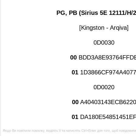
PG, PB (Sirius 5E 12111/H/
[Kingston - Arqiva]
0D0030
00
BDD3A8E93764FFD
01
1D3866CF974A407
0D0020
00
A40403143ECB622
01
DA180E54851451E
Якщо Ви помітили помилку, виділіть її та натисніть Ctrl+Enter для того, щоб повідомит