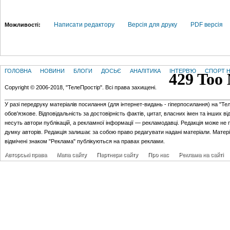
Написати редактору
Версія для друку
PDF версія
Можливості:
ГОЛОВНА
НОВИНИ
БЛОГИ
ДОСЬЄ
АНАЛІТИКА
ІНТЕРВ'Ю
СПОРТ Н
Copyright © 2006-2018, "ТелеПростір". Всі права захищені.
У разі передруку матеріалів посилання (для iнтернет-видань - гiперпосилання) на "Те
обов'язкове. Відповідальність за достовірність фактів, цитат, власних імен та інших в
несуть автори публікацій, а рекламної інформації — рекламодавці. Редакція може не 
думку авторів. Редакція залишає за собою право редагувати надані матеріали. Матер
відмічені знаком "Реклама" публікуються на правах реклами.
Авторські права
Мапа сайту
Партнери сайту
Про нас
Реклама на сайті