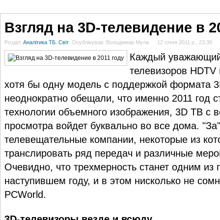
ГОЛОВНА
НОВИНИ
БЛОГИ
ДОСЬЄ
АНАЛІТИКА
ІНТЕРВ'Ю
СПОР
Взгляд на 3D-телевидение в 2
Розділ:
Аналітика ТБ. Світ
Опублікував: Володимир Мула
12 січня 2011 р., 23:38
Каждый уважающий
телевизоров HDTV 
хотя бы одну модель с поддержкой формата 3
неоднократно обещали, что именно 2011 год с
технологии объемного изображения, 3D ТВ с 
просмотра войдет буквально во все дома. "За
телевещательные компании, некоторые из кот
транслировать ряд передач и различные меро
Очевидно, что трехмерность станет одним из 
наступившем году, и в этом нисколько не сом
PCWorld.
3D-телевизоры везде и всюду