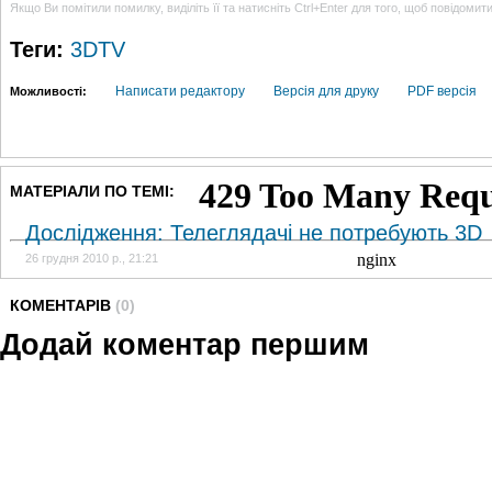
Якщо Ви помітили помилку, виділіть її та натисніть Ctrl+Enter для того, щоб повідомит
Теги:
3DTV
Написати редактору
Версія для друку
PDF версія
Можливості:
МАТЕРІАЛИ ПО ТЕМІ:
Дослідження: Телеглядачі не потребують 3D
26 грудня 2010 р., 21:21
КОМЕНТАРІВ
(0)
Додай коментар першим