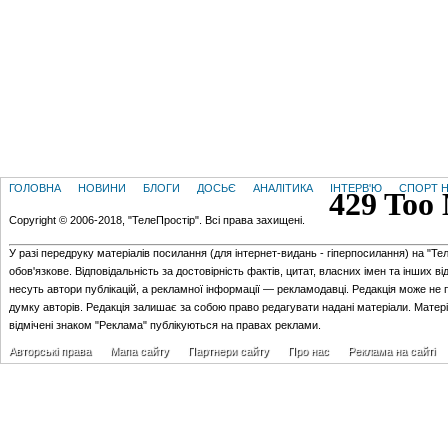
ГОЛОВНА
НОВИНИ
БЛОГИ
ДОСЬЄ
АНАЛІТИКА
ІНТЕРВ'Ю
СПОРТ Н
Copyright © 2006-2018, "ТелеПростір". Всі права захищені.
У разі передруку матеріалів посилання (для iнтернет-видань - гiперпосилання) на "Те
обов'язкове. Відповідальність за достовірність фактів, цитат, власних імен та інших в
несуть автори публікацій, а рекламної інформації — рекламодавці. Редакція може не 
думку авторів. Редакція залишає за собою право редагувати надані матеріали. Матер
відмічені знаком "Реклама" публікуються на правах реклами.
Авторські права
Мапа сайту
Партнери сайту
Про нас
Реклама на сайті