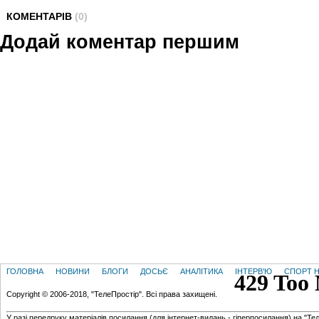
КОМЕНТАРІВ
(0)
Додай коментар першим
ГОЛОВНА
НОВИНИ
БЛОГИ
ДОСЬЄ
АНАЛІТИКА
ІНТЕРВ'Ю
СПОРТ Н
Copyright © 2006-2018, "ТелеПростір". Всі права захищені.
У разі передруку матеріалів посилання (для iнтернет-видань - гiперпосилання) на "Те