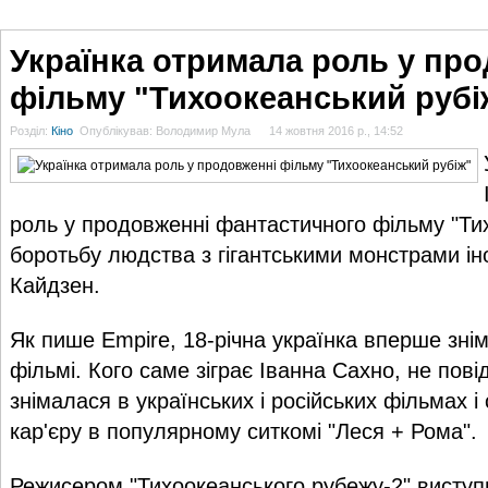
ГОЛОВНА
НОВИНИ
БЛОГИ
ДОСЬЄ
АНАЛІТИКА
ІНТЕРВ'Ю
СПОР
Українка отримала роль у пр
фільму "Тихоокеанський рубі
Розділ:
Кіно
Опублікував: Володимир Мула
14 жовтня 2016 р., 14:52
роль у продовженні фантастичного фільму "Ти
боротьбу людства з гігантськими монстрами і
Кайдзен.
Як пише Empire, 18-річна українка вперше зні
фільмі. Кого саме зіграє Іванна Сахно, не пов
знімалася в українських і російських фільмах і
кар'єру в популярному ситкомі "Леся + Рома".
Режисером "Тихоокеанського рубежу-2" виступ