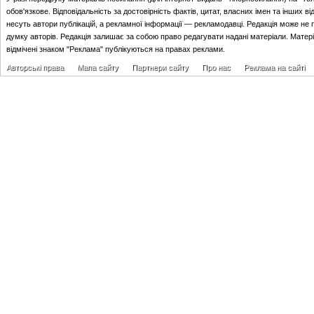
обов'язкове. Відповідальність за достовірність фактів, цитат, власних імен та інших в
несуть автори публікацій, а рекламної інформації — рекламодавці. Редакція може не 
думку авторів. Редакція залишає за собою право редагувати надані матеріали. Матер
відмічені знаком "Реклама" публікуються на правах реклами.
Авторські права
Мапа сайту
Партнери сайту
Про нас
Реклама на сайті