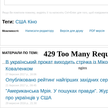
Якщо Ви помітили помилку, виділіть її та натисніть Ctrl+Enter для того, щоб повідомит
Теги:
США
Кіно
Написати редактору
Версія для друку
PDF версія
Можливості:
МАТЕРІАЛИ ПО ТЕМІ:
В український прокат виходить стрічка із Мі
Коваленком
27 березня 2017 р., 16:06
Опубліковано рейтинг найгірших західних сер
21 березня 2017 р., 09:45
"Американська Мрія. У пошуках правди". Жур
про українців у США
29 вересня 2016 р., 21:30