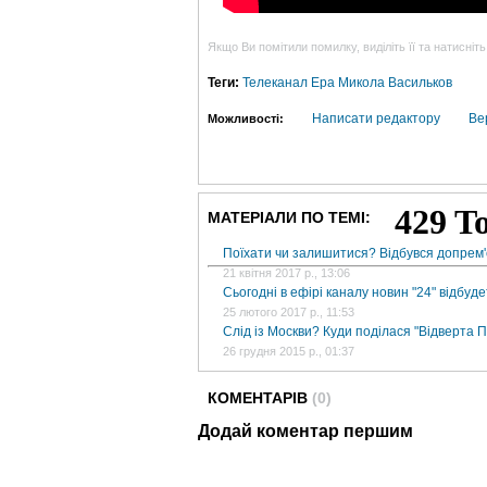
Якщо Ви помітили помилку, виділіть її та натисніть
Теги:
Телеканал Ера
Микола Васильков
Написати редактору
Ве
Можливості:
МАТЕРІАЛИ ПО ТЕМІ:
Поїхати чи залишитися? Відбувся допрем'
21 квітня 2017 р., 13:06
Сьогодні в ефірі каналу новин "24" відбуд
25 лютого 2017 р., 11:53
Слід із Москви? Куди поділася "Відверта По
26 грудня 2015 р., 01:37
КОМЕНТАРІВ
(0)
Додай коментар першим