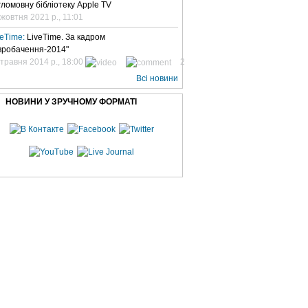
гломовну бібліотеку Apple TV
 жовтня 2021 р., 11:01
veTime:
LiveTime. За кадром
вробачення-2014"
 травня 2014 р., 18:00
2
Всі новини
НОВИНИ У ЗРУЧНОМУ ФОРМАТІ