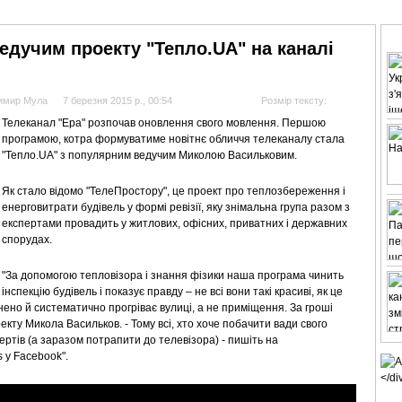
АНАЛІТИКА
ІНТЕРВ'Ю
СПОРТ НА ТБ
КІНО
МУЛЬТИМЕДІА
СУПУТНИКО
едучим проекту "Тепло.UA" на каналі
димир Мула
7 березня 2015 р., 00:54
Розмір тексту:
Телеканал "Ера" розпочав оновлення свого мовлення. Першою
програмою, котра формуватиме новітнє обличчя телеканалу стала
"Тепло.UA" з популярним ведучим Миколою Васильковим.
Як стало відомо
"ТелеПростору"
, це проект про теплозбереження і
енерговитрати будівель у формі ревізії, яку знімальна група разом з
експертами провадить у житлових, офісних, приватних і державних
спорудах.
"За допомогою тепловізора і знання фізики наша програма чинить
інспекцію будівель і показує правду – не всі вони такі красиві, як це
нено й систематично прогріває вулиці, а не приміщення. За гроші
оекту Микола Васильков. - Тому всі, хто хоче побачити вади свого
ртів (а заразом потрапити до телевізора) - пишіть на
s у Facebook".