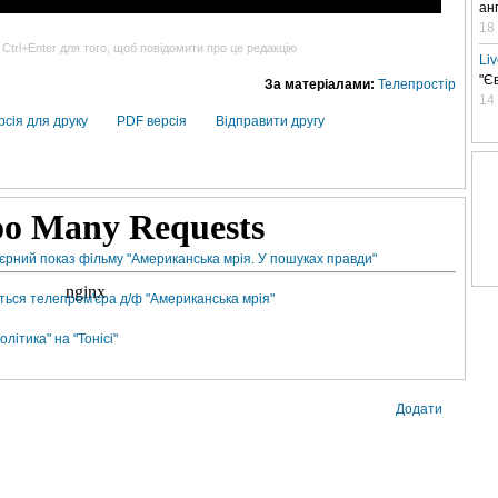
ан
18
 Ctrl+Enter для того, щоб повідомити про це редакцію
Li
"Є
За матеріалами:
Телепростір
14
рсія для друку
PDF версія
Відправити другу
єрний показ фільму "Американська мрія. У пошуках правди"
еться телепрем'єра д/ф "Американська мрія"
літика" на "Тонісі"
Додати