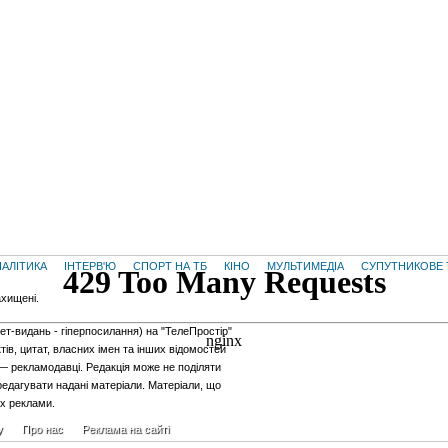
НАЛІТИКА
ІНТЕРВ'Ю
СПОРТ НА ТБ
КІНО
МУЛЬТИМЕДІА
СУПУТНИКОВЕ 
ахищені.
нет-видань - гiперпосилання) на "ТелеПростір"
тів, цитат, власних імен та інших відомостей
 — рекламодавці. Редакція може не поділяти
редагувати надані матеріали. Матеріали, що
ах реклами.
у
Про нас
Реклама на сайті