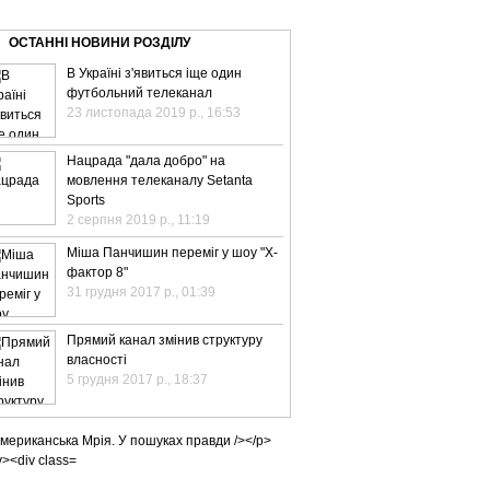
ВЕ ТБ
ТЕЛЕBIZ
ТЕЛЕLIVE
КОНТАКТИ
ОСТАННІ НОВИНИ РОЗДІЛУ
В Україні з'явиться іще один
футбольний телеканал
23 листопада 2019 р., 16:53
Нацрада "дала добро" на
мовлення телеканалу Setanta
Sports
2 серпня 2019 р., 11:19
Міша Панчишин переміг у шоу "Х-
фактор 8"
31 грудня 2017 р., 01:39
Прямий канал змінив структуру
власності
5 грудня 2017 р., 18:37