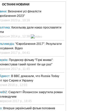
ОСТАННІ НОВИНИ
вини:
Визначені усі фіналісти
вробачення-2023"
 травня 2023 р., 10:16
алітика:
Кисельову дали наказ прославляти
упи
вересня 2014 р., 12:38
льтимедіа:
"Євробачення-2017". Результати
лосування. Відео
 травня 2017 р., 04:41
терв'ю:
Продюсер фільму "Гіркі жнива":
роінвестував такий проект би ще раз"
березня 2017 р., 11:45
йджест:
В BBC доказали, что Russia Today
ет про Сирию и Украину
січня 2016 р., 12:03
леBIZ:
Скарлетт Йоханссон закрутила роман
телеведучим
 вересня 2017 р., 18:45
но:
Вперше український фільм поповнив