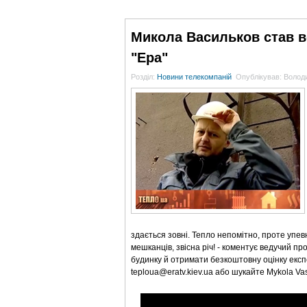
ГОЛОВНА
НОВИНИ
БЛОГИ
ДОСЬЄ
Микола Васильков став в
"Ера"
Розділ:
Новини телекомпаній
Опублікував: Воло
здається зовні. Тепло непомітно, проте упев
мешканців, звісна річ! - коментує ведучий пр
будинку й отримати безкоштовну оцінку експе
teploua@eratv.kiev.ua або шукайте Mykola Va