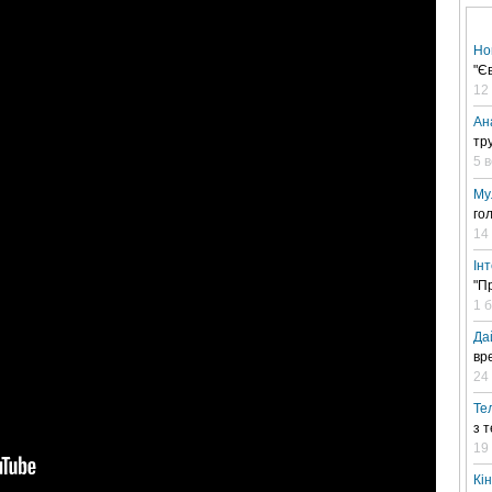
Но
"Є
12
Ан
тр
5 
Му
го
14
Ін
"П
1 
Да
вр
24 
Те
з 
19
Кі