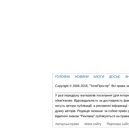
ГОЛОВНА
НОВИНИ
БЛОГИ
ДОСЬЄ
А
Copyright © 2006-2018, "ТелеПростір". Всі права з
У разі передруку матеріалів посилання (для iнтер
обов'язкове. Відповідальність за достовірність фак
несуть автори публікацій, а рекламної інформації
думку авторів. Редакція залишає за собою право 
відмічені знаком "Реклама" публікуються на прав
Авторські права
Мапа сайту
Партнери сайт