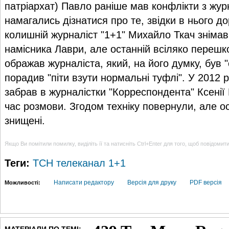
патріархат) Павло раніше мав конфлікти з журн
намагались дізнатися про те, звідки в нього дор
колишній журналіст "1+1" Михайло Ткач зніма
намісника Лаври, але останній всіляко перешк
ображав журналіста, який, на його думку, був 
порадив "піти взути нормальні туфлі". У 2012 
забрав в журналістки "Корреспондента" Ксенії
час розмови. Згодом техніку повернули, але ос
знищені.
Якщо Ви помітили помилку, виділіть її та натисніть Ctrl+Enter для того, щоб повідомит
Теги:
ТСН
телеканал 1+1
Написати редактору
Версія для друку
PDF версія
Можливості: