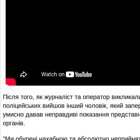
Після того, як журналіст та оператор викликал
поліцейських вийшов інший чоловік, який запе
умисно давав неправдиві показання представ
органів.
"Ми обурені нахабною та абсолютно неприйня