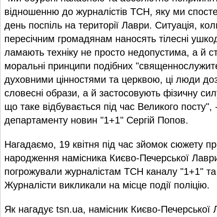
відношенню до журналістів ТСН, яку ми спосте
день поспіль на території Лаври. Ситуація, ко
пересічним громадянам наносять тілесні ушко
ламають техніку не просто недопустима, а й с
моральні принципи подібних "священнослужит
духовними цінностями та церквою, ці люди до
словесні образи, а й застосовують фізичну сил
що таке відбувається під час Великого посту", 
департаменту новин "1+1" Сергій Попов.
Нагадаємо, 19 квітня під час зйомок сюжету п
народження намісника Києво-Печерської Лаври
погрожували журналістам ТСН каналу "1+1" та
Журналісти викликали на місце події поліцію.
Як нагадує tsn.ua, намісник Києво-Печерської