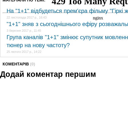
МАТЕРІАЛИ ПО ТЕМІ:
На "1+1" відбудеться прем'єра фільму "Гіркі 
22 листопада 2017 р., 16:43
"1+1" зняв з сьогоднішнього ефіру розважаль
3 березня 2017 р., 11:45
Група каналів "1+1" змінює супутник мовлен
тюнер на нову частоту?
25 лютого 2017 р., 14:22
КОМЕНТАРІВ
(0)
Додай коментар першим