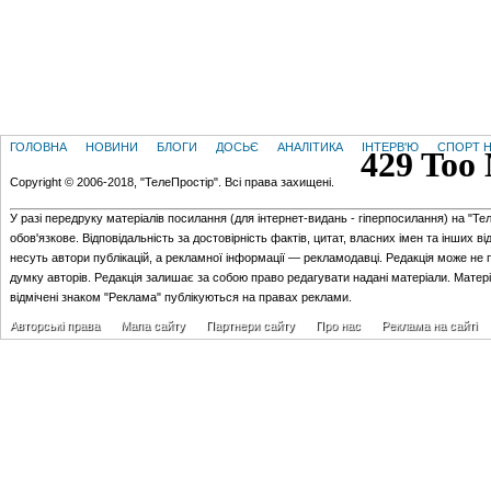
ГОЛОВНА
НОВИНИ
БЛОГИ
ДОСЬЄ
АНАЛІТИКА
ІНТЕРВ'Ю
СПОРТ Н
Copyright © 2006-2018, "ТелеПростір". Всі права захищені.
У разі передруку матеріалів посилання (для iнтернет-видань - гiперпосилання) на "Те
обов'язкове. Відповідальність за достовірність фактів, цитат, власних імен та інших в
несуть автори публікацій, а рекламної інформації — рекламодавці. Редакція може не 
думку авторів. Редакція залишає за собою право редагувати надані матеріали. Матер
відмічені знаком "Реклама" публікуються на правах реклами.
Авторські права
Мапа сайту
Партнери сайту
Про нас
Реклама на сайті