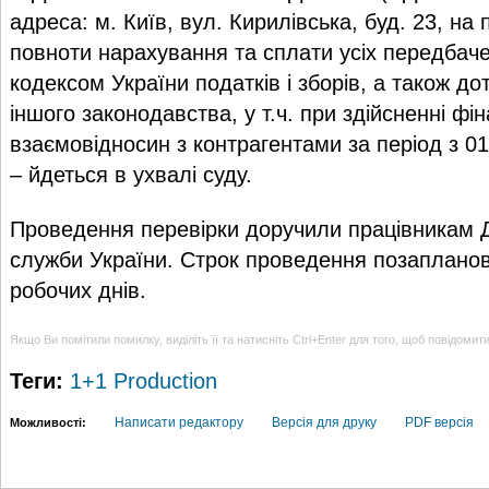
адреса: м. Київ, вул. Кирилівська, буд. 23, на
повноти нарахування та сплати усіх передбач
кодексом України податків і зборів, а також д
іншого законодавства, у т.ч. при здійсненні ф
взаємовідносин з контрагентами за період з 01
– йдеться в ухвалі суду.
Проведення перевірки доручили працівникам 
служби України. Строк проведення позапланов
робочих днів.
Якщо Ви помітили помилку, виділіть її та натисніть Ctrl+Enter для того, щоб повідомит
Теги:
1+1 Production
Написати редактору
Версія для друку
PDF версія
Можливості: