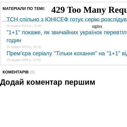
МАТЕРІАЛИ ПО ТЕМІ:
ТСН спільно з ЮНІСЕФ готує серію розслідув
16 травня 2013 р., 22:48
"1+1" покаже, як звичайних українок перевті
годин
16 травня 2013 р., 22:32
Прем'єра серіалу "Тільки кохання" на "1+1" ві
28 грудня 2009 р., 12:52
КОМЕНТАРІВ
(0)
Додай коментар першим