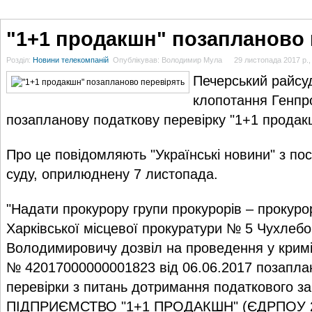
ГОЛОВНА
НОВИНИ
БЛОГИ
ДОСЬЄ
АНАЛІТИКА
ІНТЕРВ'Ю
СПОР
"1+1 продакшн" позапланово 
Розділ:
Новини телекомпаній
Опублікував: Володимир Мула
29 листопада 2017 р.,
Печерський райсу
клопотання Генпро
позапланову податкову перевірку "1+1 продак
Про це повідомляють "Українські новини" з п
суду, оприлюднену 7 листопада.
"Надати прокурору групи прокурорів – прокуро
Харківської місцевої прокуратури № 5 Чухлебо
Володимировичу дозвіл на проведення у крим
№ 42017000000001823 від 06.06.2017 позапла
перевірки з питань дотримання податкового 
ПІДПРИЄМСТВО "1+1 ПРОДАКШН" (ЄДРПОУ 23