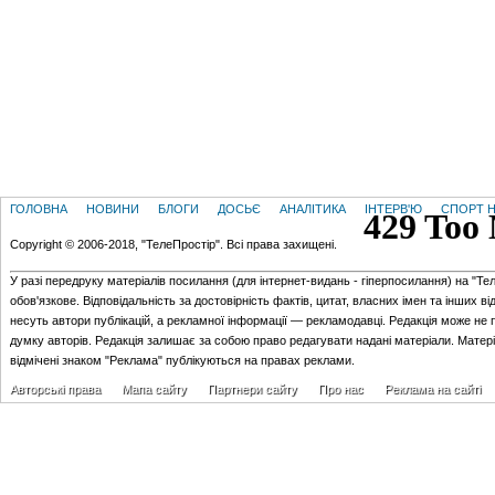
ГОЛОВНА
НОВИНИ
БЛОГИ
ДОСЬЄ
АНАЛІТИКА
ІНТЕРВ'Ю
СПОРТ Н
Copyright © 2006-2018, "ТелеПростір". Всі права захищені.
У разі передруку матеріалів посилання (для iнтернет-видань - гiперпосилання) на "Те
обов'язкове. Відповідальність за достовірність фактів, цитат, власних імен та інших в
несуть автори публікацій, а рекламної інформації — рекламодавці. Редакція може не 
думку авторів. Редакція залишає за собою право редагувати надані матеріали. Матер
відмічені знаком "Реклама" публікуються на правах реклами.
Авторські права
Мапа сайту
Партнери сайту
Про нас
Реклама на сайті