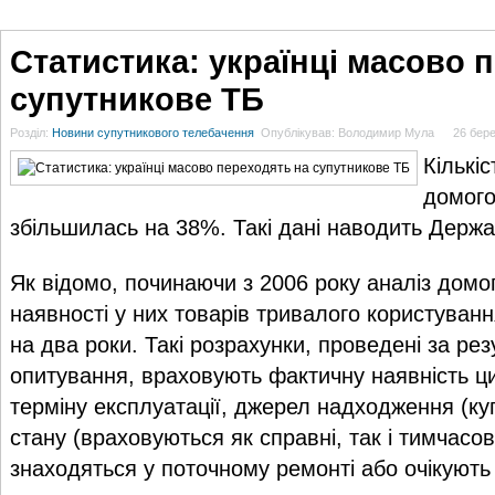
ГОЛОВНА
НОВИНИ
БЛОГИ
ДОСЬЄ
АНАЛІТИКА
ІНТЕРВ'Ю
СПОР
Статистика: українці масово 
супутникове ТБ
Розділ:
Новини супутникового телебачення
Опублікував: Володимир Мула
26 бере
Кількі
домого
збільшилась на 38%. Такі дані наводить Держа
Як відомо, починаючи з 2006 року аналіз дом
наявності у них товарів тривалого користуван
на два роки. Такі розрахунки, проведені за ре
опитування, враховують фактичну наявність ци
терміну експлуатації, джерел надходження (купл
стану (враховуються як справні, так і тимчасов
знаходяться у поточному ремонті або очікують