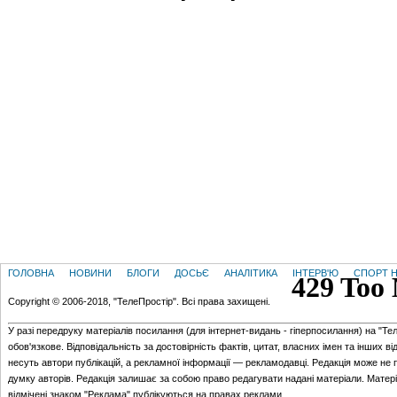
ГОЛОВНА
НОВИНИ
БЛОГИ
ДОСЬЄ
АНАЛІТИКА
ІНТЕРВ'Ю
СПОРТ Н
Copyright © 2006-2018, "ТелеПростір". Всі права захищені.
У разі передруку матеріалів посилання (для iнтернет-видань - гiперпосилання) на "Те
обов'язкове. Відповідальність за достовірність фактів, цитат, власних імен та інших в
несуть автори публікацій, а рекламної інформації — рекламодавці. Редакція може не 
думку авторів. Редакція залишає за собою право редагувати надані матеріали. Матер
відмічені знаком "Реклама" публікуються на правах реклами.