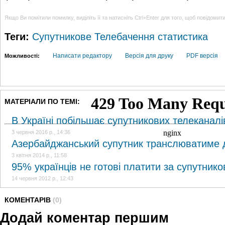
Якщо Ви помітили помилку, виділіть її та натисніть Ctrl+Enter для того, щоб повідомит
Теги:
Супутникове Телебачення
статистика
Написати редактору
Версія для друку
PDF версія
Можливості:
МАТЕРІАЛИ ПО ТЕМІ:
В Україні побільшає супутникових телеканалі
3 червня 2016 р., 14:36
Азербайджанський супутник транслюватиме де
3 квітня 2014 р., 11:58
95% українців не готові платити за супутник
14 червня 2012 р., 12:43
КОМЕНТАРІВ
(0)
Додай коментар першим