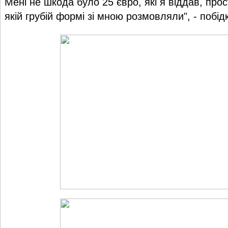
Мені не шкода було 25 євро, які я віддав, про
якій грубій формі зі мною розмовляли", - побі