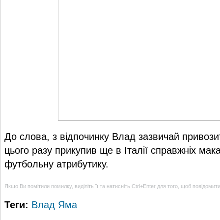
До слова, з відпочинку Влад зазвичай привози
цього разу прикупив ще в Італії справжніх мака
футбольну атрибутику.
Якщо Ви помітили помилку, виділіть її та натисніть Ctrl+Enter для того, щоб повідомит
Теги:
Влад Яма