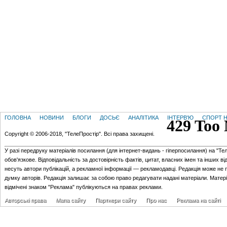
ГОЛОВНА
НОВИНИ
БЛОГИ
ДОСЬЄ
АНАЛІТИКА
ІНТЕРВ'Ю
СПОРТ Н
Copyright © 2006-2018, "ТелеПростір". Всі права захищені.
У разі передруку матеріалів посилання (для iнтернет-видань - гiперпосилання) на "Те
обов'язкове. Відповідальність за достовірність фактів, цитат, власних імен та інших в
несуть автори публікацій, а рекламної інформації — рекламодавці. Редакція може не 
думку авторів. Редакція залишає за собою право редагувати надані матеріали. Матер
відмічені знаком "Реклама" публікуються на правах реклами.
Авторські права
Мапа сайту
Партнери сайту
Про нас
Реклама на сайті