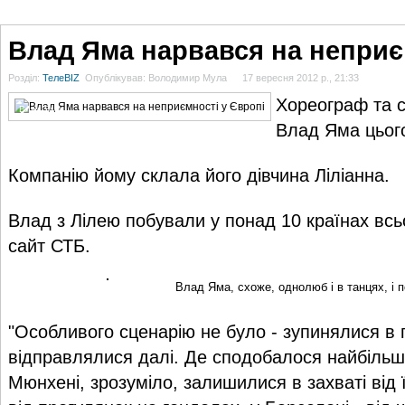
ГОЛОВНА
НОВИНИ
БЛОГИ
ДОСЬЄ
АНАЛІТИКА
ІНТЕРВ'Ю
СПОР
Влад Яма нарвався на неприє
Розділ:
ТелеBIZ
Опублікував: Володимир Мула
17 вересня 2012 р., 21:33
Хореограф та с
Влад Яма
Влад Яма цього
Компанію йому склала його дівчина Ліліанна.
Влад з Лілею побували у понад 10 країнах всьо
сайт СТБ.
Влад Яма, схоже, однолюб і в танцях, і 
"Особливого сценарію не було - зупинялися в го
відправлялися далі. Де сподобалося найбільше
Мюнхені, зрозуміло, залишилися в захваті від ї