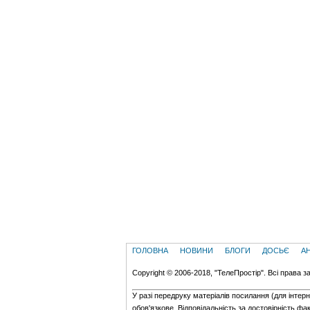
ГОЛОВНА
НОВИНИ
БЛОГИ
ДОСЬЄ
А
Copyright © 2006-2018, "ТелеПростір". Всі права з
У разі передруку матеріалів посилання (для iнтер
обов'язкове. Відповідальність за достовірність фак