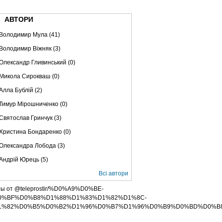
ВЕ ТБ
ТЕЛЕBIZ
ТЕЛЕLIVE
КОНТАКТИ
АВТОРИ
Володимир Мула (41)
Володимир Віжняк (3)
Олександр Гливинський (0)
Микола Сирокваш (0)
Алла Бублій (2)
Тимур Мірошниченко (0)
Святослав Гринчук (3)
Христина Бондаренко (0)
Олександра Лобода (3)
Андрій Юрець (5)
Всі автори
ты от @teleprostir/%D0%A9%D0%BE-
0%BF%D0%B8%D1%88%D1%83%D1%82%D1%8C-
1%82%D0%B5%D0%B2%D1%96%D0%B7%D1%96%D0%B9%D0%BD%D0%B