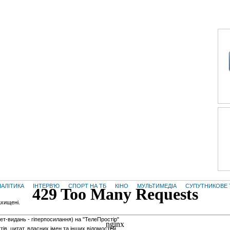
НАЛІТИКА
ІНТЕРВ'Ю
СПОРТ НА ТБ
КІНО
МУЛЬТИМЕДІА
СУПУТНИКОВЕ 
ахищені.
нет-видань - гiперпосилання) на "ТелеПростір"
тів, цитат, власних імен та інших відомостей