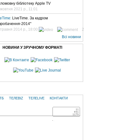
гломовну бібліотеку Apple TV
 жовтня 2021 р., 11:01
veTime:
LiveTime. За кадром
вробачення-2014"
 травня 2014 р., 18:00
2
Всі новини
НОВИНИ У ЗРУЧНОМУ ФОРМАТІ
ТБ
ТЕЛЕBIZ
ТЕЛЕLIVE
КОНТАКТИ