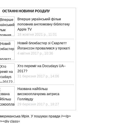
ВЕ ТБ
ТЕЛЕBIZ
ТЕЛЕLIVE
КОНТАКТИ
ОСТАННІ НОВИНИ РОЗДІЛУ
Вперше український фільм
поповнив англомовну бібліотеку
Apple TV
18 жовтня 2021 р., 11:01
Новий блокбастер зі Скарлетт
Йоганссон провалився у прокаті
4 квітня 2017 р., 10:36
Хто переміг на Docudays UA–
2017?
31 березня 2017 р., 14:06
Названа найбільш
високооплачуєма актриса
Голлівуду
29 березня 2017 р., 18:27