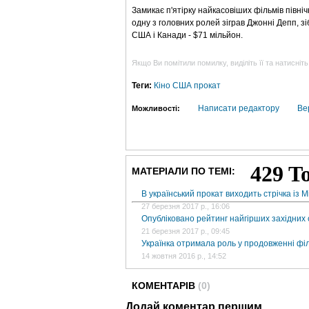
Замикає п'ятірку найкасовіших фільмів півні
одну з головних ролей зіграв Джонні Депп, зіб
США і Канади - $71 мільйон.
Якщо Ви помітили помилку, виділіть її та натисніть
Теги:
Кіно
США
прокат
Написати редактору
Ве
Можливості:
МАТЕРІАЛИ ПО ТЕМІ:
В український прокат виходить стрічка із
27 березня 2017 р., 16:06
Опубліковано рейтинг найгірших західних 
21 березня 2017 р., 09:45
Українка отримала роль у продовженні філ
14 жовтня 2016 р., 14:52
КОМЕНТАРІВ
(0)
Додай коментар першим