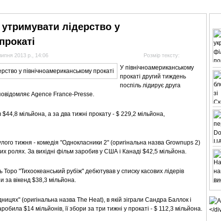
АНАЛІТИКА
ІНТЕРВ'Ю
СПОРТ НА ТБ
КІНО
МУЛЬТИМЕДІА
СУПУТНИКО
 утримувати лідерство у
прокаті
липня 2013 р., 14:06
Розмір тексту:
У північноамериканському
прокаті другий тиждень
поспіль лідирує друга
повідомляє Agence France-Presse.
 $44,8 мільйона, а за два тижні прокату - $ 229,2 мільйона,
лого тижня - комедія "Однокласники 2" (оригінальна назва Grownups 2)
х ролях. За вихідні фільм заробив у США і Канаді $42,5 мільйона.
Торо "Тихоокеанський рубіж" дебютував у списку касових лідерів
и за вікенд $38,3 мільйона.
дницях" (оригінальна назва The Heat), в якій зіграли Сандра Баллок і
робила $14 мільйонів, її збори за три тижні у прокаті - $ 112,3 мільйона.