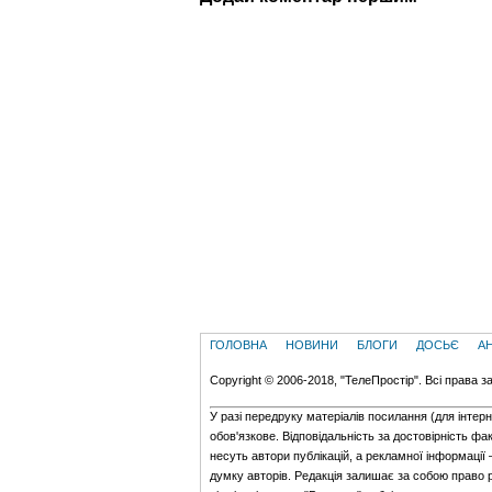
ГОЛОВНА
НОВИНИ
БЛОГИ
ДОСЬЄ
А
Copyright © 2006-2018, "ТелеПростір". Всі права з
У разі передруку матеріалів посилання (для iнтер
обов'язкове. Відповідальність за достовірність фак
несуть автори публікацій, а рекламної інформації
думку авторів. Редакція залишає за собою право 