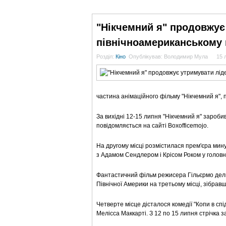
ГОЛОВНА
НОВИНИ
БЛОГИ
ДОСЬЄ
"Нікчемний я" продовжує
північноамериканському 
Розділ:
Кіно
Опублікував: Володимир Мула
15 
частина анімаційного фільму "Нікчемний я", 
За вихідні 12-15 липня "Нікчемний я" заробив
повідомляється на сайті Boxofficemojo.
На другому місці розмістилася прем'єра мину
з Адамом Сендлером і Крісом Роком у головни
Фантастичний фільм режисера Гільєрмо дель 
Північної Америки на третьому місці, зібравш
Четверте місце дісталося комедії "Копи в спі
Мелісса Маккарті. З 12 по 15 липня стрічка за