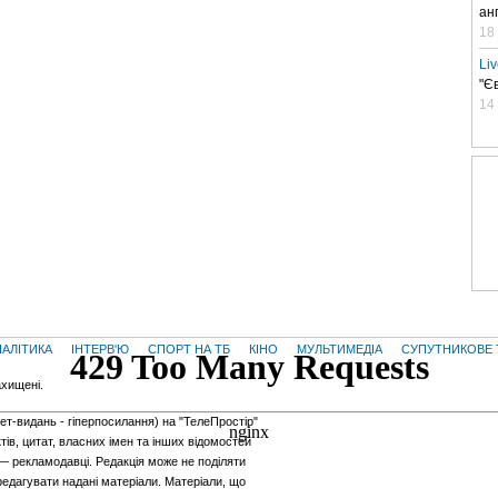
ан
18
Li
"Є
14
НАЛІТИКА
ІНТЕРВ'Ю
СПОРТ НА ТБ
КІНО
МУЛЬТИМЕДІА
СУПУТНИКОВЕ 
ахищені.
нет-видань - гiперпосилання) на "ТелеПростір"
тів, цитат, власних імен та інших відомостей
 — рекламодавці. Редакція може не поділяти
редагувати надані матеріали. Матеріали, що