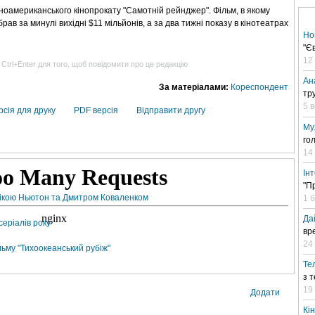
чноамериканського кінопрокату "Самотній рейнджер". Фільм, в якому
рав за минулі вихідні $11 мільйонів, а за два тижні показу в кінотеатрах
Но
"Є
12
 Ctrl+Enter для того, щоб повідомити про це редакцію
Ан
За матеріалами:
Кореспондент
тр
5 
рсія для друку
PDF версія
Відправити другу
Му
го
14
Ін
"П
 Мікою Ньютон та Дмитром Коваленком
1 
Да
серіалів року
вр
24 
ьму "Тихоокеанський рубіж"
Те
з 
19
Додати
Кі