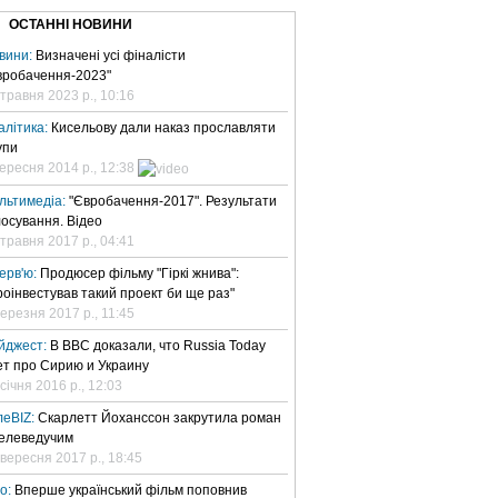
ОСТАННІ НОВИНИ
вини:
Визначені усі фіналісти
вробачення-2023"
 травня 2023 р., 10:16
алітика:
Кисельову дали наказ прославляти
упи
вересня 2014 р., 12:38
льтимедіа:
"Євробачення-2017". Результати
лосування. Відео
 травня 2017 р., 04:41
терв'ю:
Продюсер фільму "Гіркі жнива":
роінвестував такий проект би ще раз"
березня 2017 р., 11:45
йджест:
В BBC доказали, что Russia Today
ет про Сирию и Украину
січня 2016 р., 12:03
леBIZ:
Скарлетт Йоханссон закрутила роман
телеведучим
 вересня 2017 р., 18:45
но:
Вперше український фільм поповнив