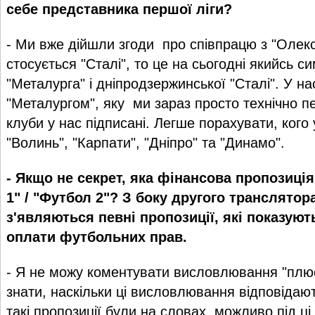
себе представника першої ліги?
- Ми вже дійшли згоди про співпрацю з "Олек
стосується "Сталі", то це на сьогодні якийсь с
"Металурга" і дніпродзержинської "Сталі". У на
"Металургом", яку ми зараз просто технічно п
клуби у нас підписані. Легше порахувати, кого 
"Волинь", "Карпати", "Дніпро" та "Динамо".
- Якщо не секрет, яка фінансова пропозиці
1" / "Футбол 2"? З боку другого транслятора
з'являються певні пропозиції, які показую
оплати футбольних прав.
- Я не можу коментувати висловлювання "плю
знати, наскільки ці висловлювання відповідаю
такі пропозиції були на словах, можливо під ці