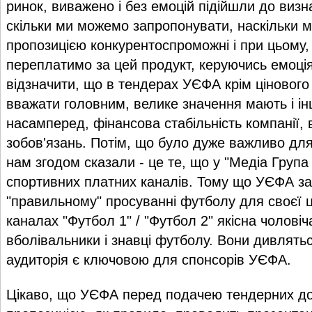
ринок, виважено і без емоцій підійшли до визн
скільки ми можемо запропонувати, наскільки м
пропозицією конкурентоспроможні і при цьому,
переплатимо за цей продукт, керуючись емоці
відзначити, що в тендерах УЄФА крім цінового
вважати головним, велике значення мають і ін
насамперед, фінансова стабільність компанії,
зобов'язань. Потім, що було дуже важливо дл
нам згодом сказали - це те, що у "Медіа Група 
спортивних платних каналів. Тому що УЄФА за
"правильному" просуванні футболу для своєї ці
каналах "Футбол 1" / "Футбол 2" якісна чоловіч
вболівальники і знавці футболу. Вони дивлятьс
аудиторія є ключовою для спонсорів УЄФА.
Цікаво, що УЄФА перед подачею тендерних до