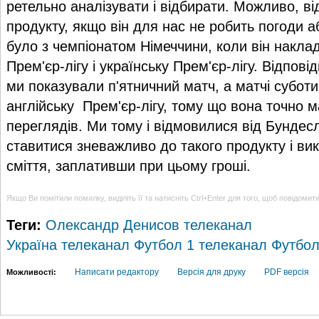
ретельно аналізувати і відбирати. Можливо, в
продукту, якщо він для нас не робить погоди а
було з чемпіонатом Німеччини, коли він наклад
Прем'єр-лігу і українську Прем'єр-лігу. Відпов
ми показували п'ятничний матч, а матчі суботи
англійську Прем'єр-лігу, тому що вона точно 
переглядів. Ми тому і відмовилися від Бундесл
ставитися зневажливо до такого продукту і вик
сміття, заплативши при цьому гроші.
Якщо Ви помітили помилку, виділіть її та натисніть Ctrl+Enter для того, щоб повідомит
Теги:
Олександр Денисов
телеканал
Україна
телеканал Футбол 1
телеканал Футбол
Написати редактору
Версія для друку
PDF версія
Можливості: