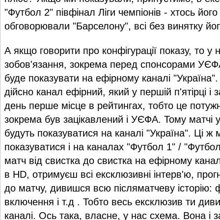
"Футбол 2" півфінал Ліги чемпіонів - хтось йог
обговорювали "Барселону", всі без винятку йо
А якщо говорити про конфігурації показу, то у 
зобов'язання, зокрема перед спонсорами УЄФА
буде показувати на ефірному каналі "Україна".
дійсно канал ефірний, який у першій п'ятірці і
день перше місце в рейтингах, тобто це потуж
зокрема був зацікавлений і УЄФА. Тому матчі у
будуть показуватися на каналі "Україна". Ці ж 
показуватися і на каналах "Футбол 1" / "Футбо
матч від свистка до свистка на ефірному кана
в HD, отримуєш всі ексклюзивні інтерв'ю, прог
до матчу, дивишся всю післяматчеву історію: 
включення і т.д . Тобто весь ексклюзив ти ди
каналі. Ось така, власне, у нас схема. Вона і з