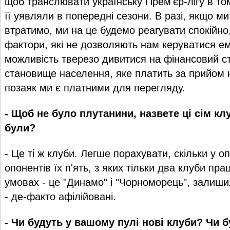
щоб транслювати українську Прем'єр-лігу в том
її уявляли в попередні сезони. В разі, якщо ми 
втратимо, ми на це будемо реагувати спокійно,
фактори, які не дозволяють нам керуватися е
можливість тверезо дивитися на фінансовий ст
становище населення, яке платить за прийом 
позаяк ми є платними для перегляду.
- Щоб не було плутанини, назвете ці сім клуб
були?
- Це ті ж клуби. Легше порахувати, скільки у о
опонентів їх п'ять, з яких тільки два клуби пр
умовах - це "Динамо" і "Чорноморець", залишил
- де-факто афілійовані.
- Чи будуть у вашому пулі нові клуби? Чи б