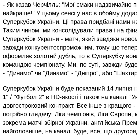
- Як казав Черчілль: "Мої смаки надзвичайно п
найкраще!" У цьому сенсі у нас в обойму додас
Суперкубок України. Ці права придбані нами на
Таким чином, ми консолідували права і на фіна
Суперкубок України - матч, який завдяки ново
завжди конкурентоспроможним, тому що тепер
оформляє золотий дубль, то в Суперкубку вон
командою чемпіонату. Ми, по суті, завжди буд
- "Динамо" чи "Динамо" - "Дніпро", або "Шахтар" 
Суперкубок України буде показаний 14 липня 
1" / "Футбол 2" в HD-якості і також на каналі "
довгостроковий контракт. Все інше з кращого -
потрібно глядачу: Ліга чемпіонів, Ліга Європи, м
зокрема матчі збірної України, англійська Прем
найголовніше, на каналі буде, все, що другор