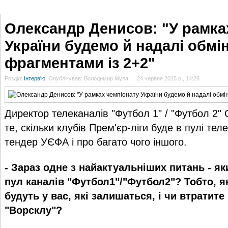
ГОЛОВНА
НОВИНИ
БЛОГИ
ДОСЬЄ
АНАЛІТИКА
ІНТЕРВ'Ю
СПОР
Олександр Денисов: "У рамка
України будемо й надалі обм
фрагментами із 2+2"
Розділ:
Інтерв'ю
Опублікував: Володимир Мула
24 червня 2015 р., 14:26
Директор телеканалів "Футбол 1" / "Футбол 2
те, скільки клубів Прем'єр-ліги буде в пулі тел
тендер УЄФА і про багато чого іншого.
- Зараз одне з найактуальніших питань - я
пул каналів "Футбол1"/"Футбол2"? Тобто, як
будуть у вас, які залишаться, і чи втратите
"Ворсклу"?