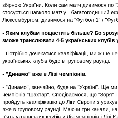
збірною України. Коли сам матч дивимося по "У
стосується навколо матчу - багатогодинний ефі
Люксембургом, дивимося на "Футбол 1" / "Футб
- Яким клубам пощастить більше? Бо зрозум
зможе транслювати 4-5 українських клубів 
- Потрібно дочекатися кваліфікації, ми ж ще не
українських клубів буде в груповому раунді.
- "Динамо" вже в Лізі чемпіонів.
- "Динамо", звичайно, буде на "Україні". Ще ми
чемпіонів "Шахтар". Сподіваємося, що "Зоря" і
пройдуть кваліфікацію до Ліги Європи з урахув
вже в груповому раунді. Маючи три канали, нам
п'ять українських клубів у Лізі чемпіонів і Лізі 