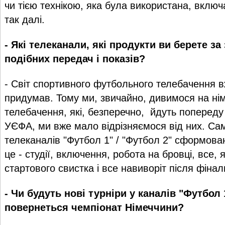
чи тією технікою, яка була використана, включ
так далі.
- Які телеканали, які продукти ви берете з
подібних передач і показів?
- Світ спортивного футбольного телебачення в
придумав. Тому ми, звичайно, дивимося на нім
телебачення, які, безперечно, йдуть попереду 
УЄФА, ми вже мало відрізняємося від них. С
телеканалів "Футбол 1" / "Футбол 2" сформован
це - студії, включення, робота на бровці, все, 
стартового свистка і все навиворіт після фінал
- Чи будуть нові турніри у каналів "Футбол 
повернеться чемпіонат Німеччини?