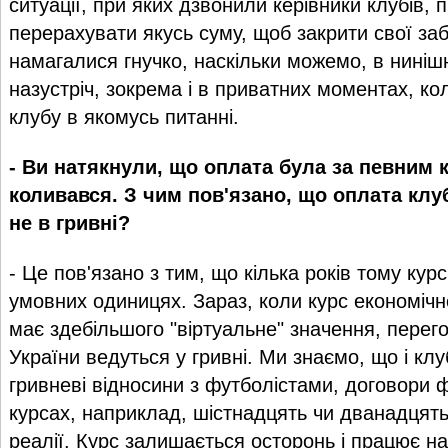
ситуації, при яких дзвонили керівники клубів,
перерахувати якусь суму, щоб закрити свої за
намагалися гнучко, наскільки можемо, в нинішн
назустріч, зокрема і в приватних моментах, ко
клубу в якомусь питанні.
- Ви натякнули, що оплата була за певним 
коливався. З чим пов'язано, що оплата клу
не в гривні?
- Це пов'язано з тим, що кілька років тому кур
умовних одиницях. Зараз, коли курс економічно
має здебільшого "віртуальне" значення, перег
України ведуться у гривні. Ми знаємо, що і к
гривневі відносини з футболістами, договори 
курсах, наприклад, шістнадцять чи дванадцять 
реалії. Курс залишається осторонь і працює н