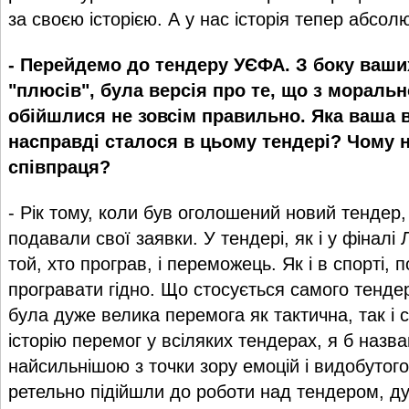
за своєю історією. А у нас історія тепер абсол
- Перейдемо до тендеру УЄФА. З боку ваши
"плюсів", була версія про те, що з моральн
обійшлися не зовсім правильно. Яка ваша в
насправді сталося в цьому тендері? Чому 
співпраця?
- Рік тому, коли був оголошений новий тендер,
подавали свої заявки. У тендері, як і у фіналі 
той, хто програв, і переможець. Як і в спорті, 
програвати гідно. Що стосується самого тенде
була дуже велика перемога як тактична, так і с
історію перемог у всіляких тендерах, я б назв
найсильнішою з точки зору емоцій і видобутог
ретельно підійшли до роботи над тендером, д