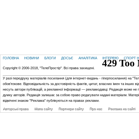
ГОЛОВНА
НОВИНИ
БЛОГИ
ДОСЬЄ
АНАЛІТИКА
ІНТЕРВ'Ю
СПОРТ Н
Copyright © 2006-2018, "ТелеПростір". Всі права захищені.
У разі передруку матеріалів посилання (для iнтернет-видань - гiперпосилання) на "Те
обов'язкове. Відповідальність за достовірність фактів, цитат, власних імен та інших в
несуть автори публікацій, а рекламної інформації — рекламодавці. Редакція може не 
думку авторів. Редакція залишає за собою право редагувати надані матеріали. Матер
відмічені знаком "Реклама" публікуються на правах реклами.
Авторські права
Мапа сайту
Партнери сайту
Про нас
Реклама на сайті