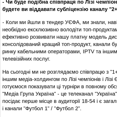
- Чи буде подібна співпраця по Лізі чемпіон
будете ви віддавати субліцензію каналу "2
- Коли ми йшли в тендер УЄФА, ми знали, нав
необхідно ексклюзивно володіти топ-продуктам
ефективно розвивати нашу платну модель дист
консолідований кращий топ-продукт, канали бу
ринку кабельними операторами, IPTV та інши
телевізійних послуг.
На сьогодні ми не розглядаємо співпрацю з "1
іншим медіа-холдингом по Лізі чемпіонів і Лізі 
готуємося показувати ці турніри в повному обс
"Медіа Група Україна" - це телеканал "Україна"
посідає перше місце в аудиторії 18-54 і є заг
і канали "Футбол 1" / "Футбол 2".