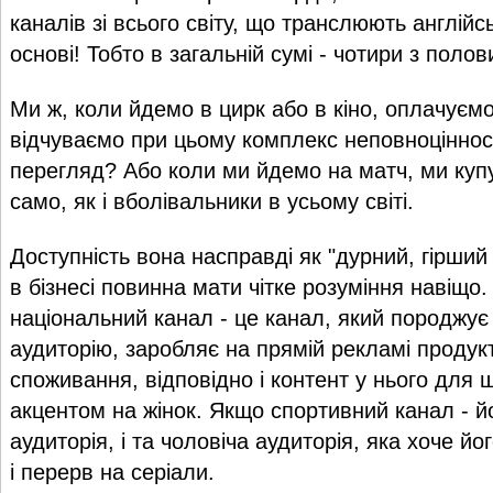
каналів зі всього світу, що транслюють англій
основі! Тобто в загальній сумі - чотири з поло
Ми ж, коли йдемо в цирк або в кіно, оплачуємо 
відчуваємо при цьому комплекс неповноціннос
перегляд? Або коли ми йдемо на матч, ми купу
само, як і вболівальники в усьому світі.
Доступність вона насправді як "дурний, гірший 
в бізнесі повинна мати чітке розуміння навіщо
національний канал - це канал, який породжу
аудиторію, заробляє на прямій рекламі продук
споживання, відповідно і контент у нього для ш
акцентом на жінок. Якщо спортивний канал - й
аудиторія, і та чоловіча аудиторія, яка хоче й
і перерв на серіали.