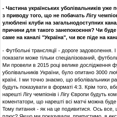
- Частина українських уболівальників уже
з приводу того, що не побачать Лігу чемпіон
улюблені клуби на загальнодоступних канал
причини для такого занепокоєння? Чи буде 
саме на каналі "Україна", чи все піде на ка
- Футбольні трансляції - дороге задоволення. І
показати може тільки спеціалізований, футболь
Ми провели в 2015 році велике дослідження 
уболівальників України, було опитано 3000 лю
країні. І ми точно знаємо, що вболівальники р
будуть показувати в форматі 4:3. Крім того, в
нарешті Лігу чемпіонів і Лігу Європи будуть ко
коментатори, що нарешті всі матчі можна буде
Тому питання - як на це подивитися. Ось все, 
плюс? Якщо ми показували, припустимо, в екск