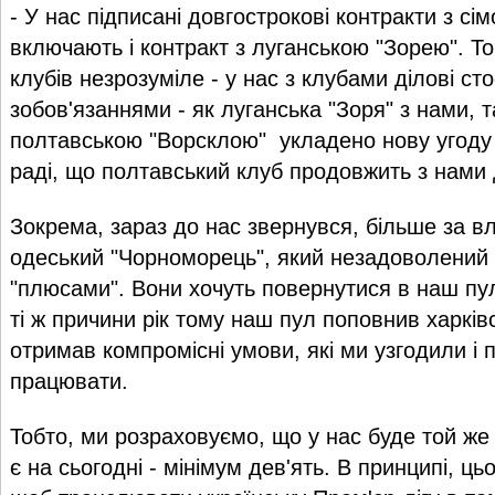
- У нас підписані довгострокові контракти з сі
включають і контракт з луганською "Зорею". Т
клубів незрозуміле - у нас з клубами ділові сто
зобов'язаннями - як луганська "Зоря" з нами, т
полтавською "Ворсклою" укладено нову угоду 
раді, що полтавський клуб продовжить з нами 
Зокрема, зараз до нас звернувся, більше за вл
одеський "Чорноморець", який незадоволений 
"плюсами". Вони хочуть повернутися в наш пу
ті ж причини рік тому наш пул поповнив харків
отримав компромісні умови, які ми узгодили і
працювати.
Тобто, ми розраховуємо, що у нас буде той же 
є на сьогодні - мінімум дев'ять. В принципі, ць