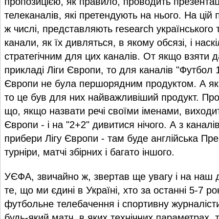
пропозицією, як правило, проводить презента
телеканалів, які претендують на нього. На цій 
ж числі, представляють research українського т
канали, як їх дивляться, в якому обсязі, і наск
стратегічним для цих каналів. От якщо взяти д
прикладі Ліги Європи, то для каналів "Футбол 1
Європи не була першорядним продуктом. А якщ
то це був для них найважливіший продукт. Про
що, якщо назвати речі своїми іменами, виходи
Європи - і на "2+2" дивитися нічого. А з каналі
прибери Лігу Європи - там буде англійська Пре
турніри, матчі збірних і багато іншого.
УЄФА, звичайно ж, звертав ще увагу і на наш 
те, що ми єдині в Україні, хто за останні 5-7 р
футбольне телебачення і спортивну журналісти
будь-який матч, в яких технічних параметрах т