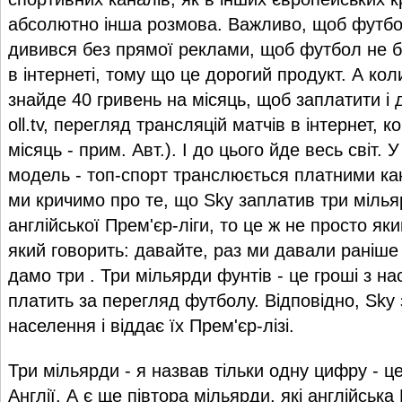
абсолютно інша розмова. Важливо, щоб футбо
дивився без прямої реклами, щоб футбол не б
в інтернеті, тому що це дорогий продукт. А ко
знайде 40 гривень на місяць, щоб заплатити і
oll.tv, перегляд трансляцій матчів в інтернет, 
місяць - прим. Авт.). І до цього йде весь світ. У
модель - топ-спорт транслюється платними к
ми кричимо про те, що Sky заплатив три мілья
англійської Прем'єр-ліги, то це ж не просто як
який говорить: давайте, раз ми давали раніше
дамо три . Три мільярди фунтів - це гроші з на
платить за перегляд футболу. Відповідно, Sky 
населення і віддає їх Прем'єр-лізі.
Три мільярди - я назвав тільки одну цифру - ц
Англії. А є ще півтора мільярди, які англійська