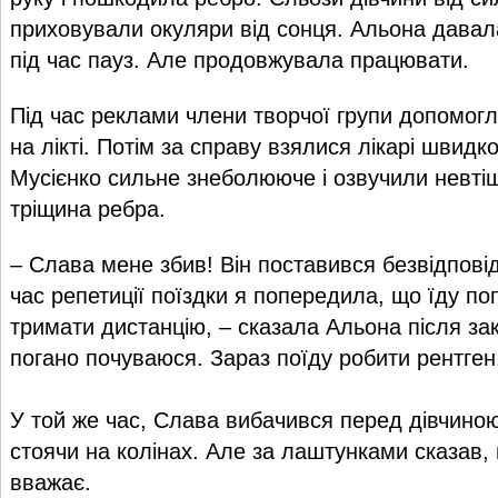
приховували окуляри від сонця. Альона давал
під час пауз. Але продовжувала працювати.
Під час реклами члени творчої групи допомогл
на лікті. Потім за справу взялися лікарі швид
Мусієнко сильне знеболююче і озвучили невті
тріщина ребра.
– Слава мене збив! Він поставився безвідповід
час репетиції поїздки я попередила, що їду по
тримати дистанцію, – сказала Альона після за
погано почуваюся. Зараз поїду робити рентген
У той же час, Слава вибачився перед дівчиною 
стоячи на колінах. Але за лаштунками сказав,
вважає.