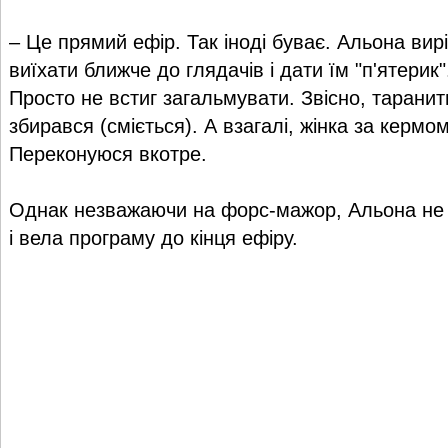
– Це прямий ефір. Так іноді буває. Альона вир
виїхати ближче до глядачів і дати їм "п'ятерик
Просто не встиг загальмувати. Звісно, таранити
збирався (сміється). А взагалі, жінка за кермо
Переконуюся вкотре.
Однак незважаючи на форс-мажор, Альона не 
і вела програму до кінця ефіру.