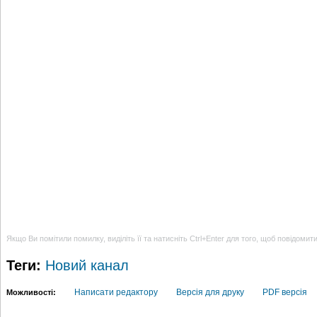
Якщо Ви помітили помилку, виділіть її та натисніть Ctrl+Enter для того, щоб повідомит
Теги:
Новий канал
Написати редактору
Версія для друку
PDF версія
Можливості: