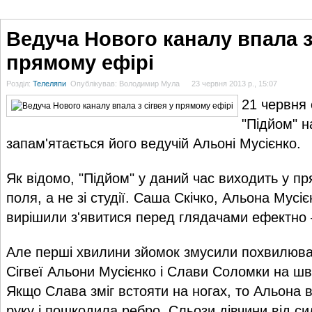
ГОЛОВНА
НОВИНИ
БЛОГИ
ДОСЬЄ
АНАЛІТИКА
ІНТЕРВ'Ю
СПОР
Ведуча Нового каналу впала з 
прямому ефірі
Розділ:
Телеляпи
Опублікував: Володимир Мула
23 червня 2013 р., 15:07
21 червня
"Підйом" н
запам'ятається його ведучій Альоні Мусієнко.
Як відомо, "Підйом" у даний час виходить у пр
поля, а не зі студії. Саша Скічко, Альона Мусі
вирішили з'явитися перед глядачами ефектно –
Але перші хвилини зйомок змусили похвилюват
Сігвеї Альони Мусієнко і Слави Соломки на шви
Якщо Слава зміг встояти на ногах, то Альона 
руку і пошкодила ребро. Сльози дівчини від си