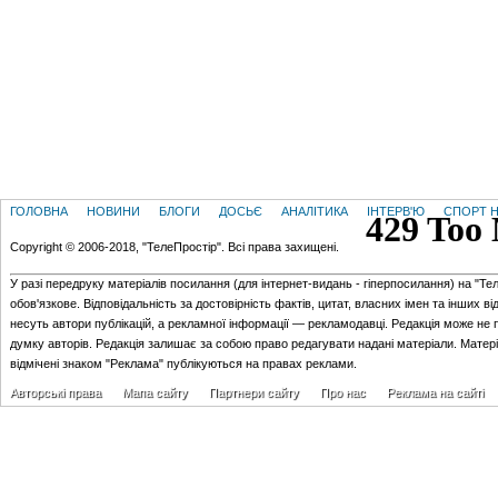
ГОЛОВНА
НОВИНИ
БЛОГИ
ДОСЬЄ
АНАЛІТИКА
ІНТЕРВ'Ю
СПОРТ Н
Copyright © 2006-2018, "ТелеПростір". Всі права захищені.
У разі передруку матеріалів посилання (для iнтернет-видань - гiперпосилання) на "Те
обов'язкове. Відповідальність за достовірність фактів, цитат, власних імен та інших в
несуть автори публікацій, а рекламної інформації — рекламодавці. Редакція може не 
думку авторів. Редакція залишає за собою право редагувати надані матеріали. Матер
відмічені знаком "Реклама" публікуються на правах реклами.
Авторські права
Мапа сайту
Партнери сайту
Про нас
Реклама на сайті