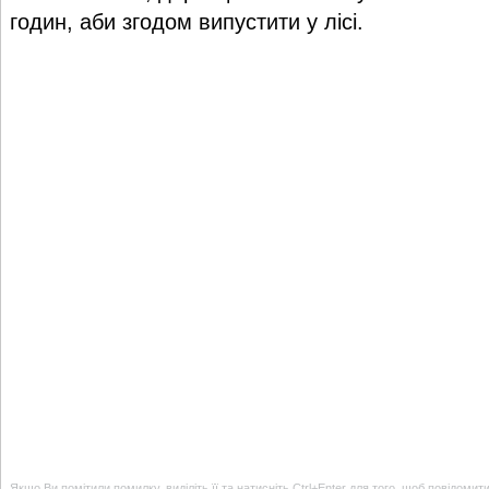
годин, аби згодом випустити у лісі.
Якщо Ви помітили помилку, виділіть її та натисніть Ctrl+Enter для того, щоб повідомит