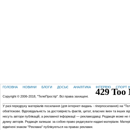
ГОЛОВНА
НОВИНИ
БЛОГИ
ДОСЬЄ
АНАЛІТИКА
ІНТЕРВ'Ю
СПОРТ Н
Copyright © 2006-2018, "ТелеПростір". Всі права захищені.
У разі передруку матеріалів посилання (для iнтернет-видань - гiперпосилання) на "Те
обов'язкове. Відповідальність за достовірність фактів, цитат, власних імен та інших в
несуть автори публікацій, а рекламної інформації — рекламодавці. Редакція може не 
думку авторів. Редакція залишає за собою право редагувати надані матеріали. Матер
відмічені знаком "Реклама" публікуються на правах реклами.