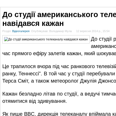
ГОЛОВНА
НОВИНИ
БЛОГИ
ДОСЬЄ
АНАЛІТИКА
ІНТЕРВ'Ю
СПОР
До студії американського тел
навідався кажан
Розділ:
Відеогалерея
Опублікував: Володимир Мула
12 вересня 2014 р., 15:54
До студії 
американс
час прямого ефіру залетів кажан, який шокува
Це трапилося вчора під час ранкового телевіз
ранку, Теннессі". В той час у студії перебували
Терса Сміт, а також метеоролог Джулія Джонсо
Кажан безладно літав по студії, а ведучі тимч
отямитися від здивування.
Як пише BBC, дирекція телеканалу впіймала к