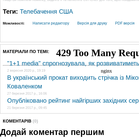
Теги:
Телебачення
США
Написати редактору
Версія для друку
PDF версія
Можливості:
МАТЕРІАЛИ ПО ТЕМІ:
"1+1 media" спрогнозувала, як розвиватимет
2 вересня 2020 р., 19:19
В український прокат виходить стрічка із Мі
Коваленком
27 березня 2017 р., 16:06
Опубліковано рейтинг найгірших західних сер
21 березня 2017 р., 09:45
КОМЕНТАРІВ
(0)
Додай коментар першим